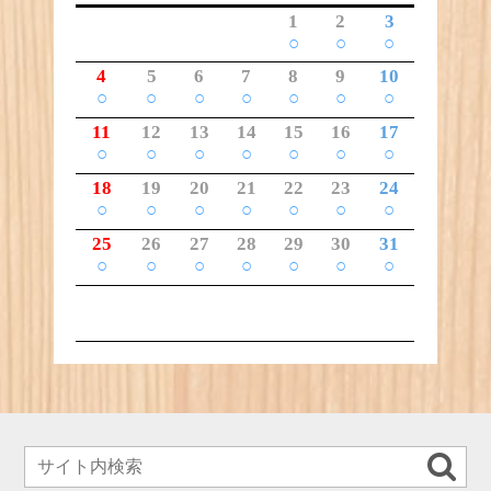
1
2
3
○
○
○
4
5
6
7
8
9
10
○
○
○
○
○
○
○
11
12
13
14
15
16
17
○
○
○
○
○
○
○
18
19
20
21
22
23
24
○
○
○
○
○
○
○
25
26
27
28
29
30
31
○
○
○
○
○
○
○