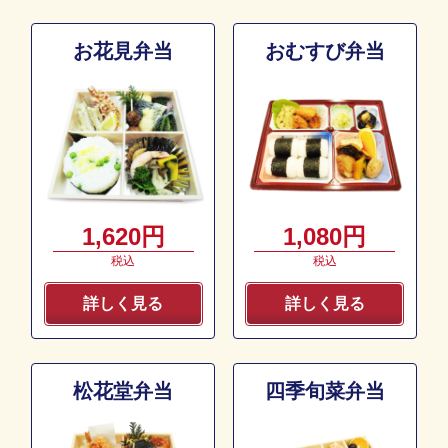
お花見弁当
おむすび弁当
1,620円
1,080円
税込
税込
詳しく見る
詳しく見る
松花堂弁当
四季旬菜弁当