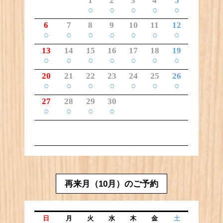
1
2
3
4
5
○
○
○
○
○
6
7
8
9
10
11
12
○
○
○
○
○
○
○
13
14
15
16
17
18
19
○
○
○
○
○
○
○
20
21
22
23
24
25
26
○
○
○
○
○
○
○
27
28
29
30
○
○
○
○
再来月（10月）のご予約
日
月
火
水
木
金
土