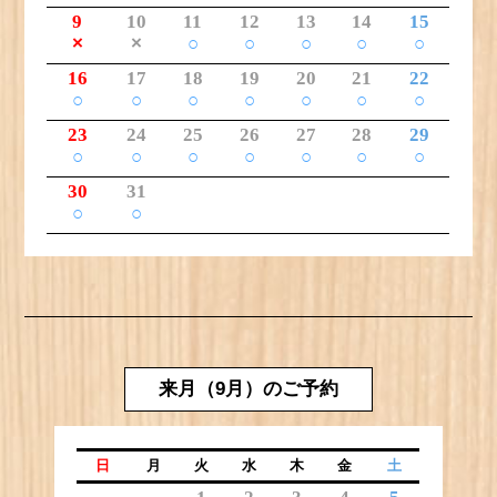
9
10
11
12
13
14
15
×
×
○
○
○
○
○
16
17
18
19
20
21
22
○
○
○
○
○
○
○
23
24
25
26
27
28
29
○
○
○
○
○
○
○
30
31
○
○
来月（9月）のご予約
日
月
火
水
木
金
土