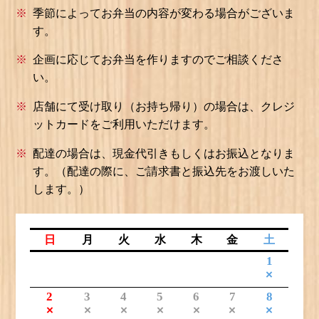
季節によってお弁当の内容が変わる場合がございま
す。
企画に応じてお弁当を作りますのでご相談くださ
い。
店舗にて受け取り（お持ち帰り）の場合は、
クレジ
ットカードをご利用いただけます。
配達の場合は、現金代引きもしくはお振込となりま
す。
（配達の際に、ご請求書と振込先をお渡しいた
します。）
日
月
火
水
木
金
土
1
×
2
3
4
5
6
7
8
×
×
×
×
×
×
×