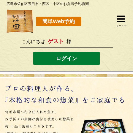
広島市佐伯区五日市・西区・中区のお弁当予約/配達
簡単Web予約
閉じる
簡単Web予約
メニュー
ゲスト
こんにちは
様
082-923-8298
[営業時間]10：30~19：00 [定休日]水曜
ログイン
ホーム
お弁当メニュー
このサイトの使い方
店舗案内