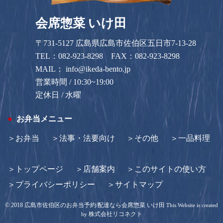
会席惣菜 いけ田
〒731-5127 広島県広島市佐伯区五日市7-13-28
TEL：
082-923-8298
FAX：082-923-8298
MAIL：
info@ikeda-bento.jp
営業時間 / 10:30~19:00
定休日 / 水曜
お弁当メニュー
お弁当
法事・法要向け
その他
一品料理
トップページ
店舗案内
このサイトの使い方
プライバシーポリシー
サイトマップ
©
2018
広島市佐伯区のお弁当予約/配達なら会席惣菜 いけ田
This Website is created
株式会社リコネクト
by