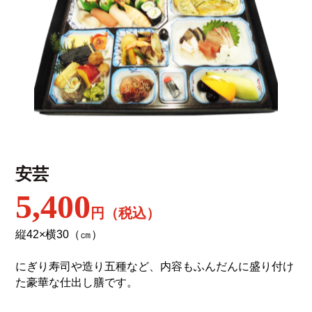
安芸
5,400
円（税込）
縦42×横30（㎝）
にぎり寿司や造り五種など、内容もふんだんに盛り付け
た豪華な仕出し膳です。