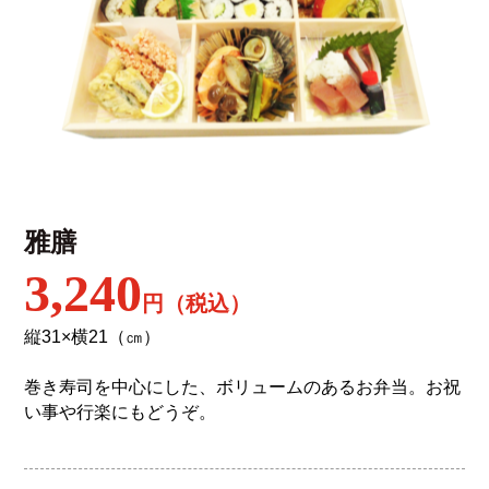
雅膳
3,240
円（税込）
縦31×横21（㎝）
巻き寿司を中心にした、ボリュームのあるお弁当。お祝
い事や行楽にもどうぞ。