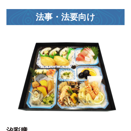
法事・法要向け
汐彩膳