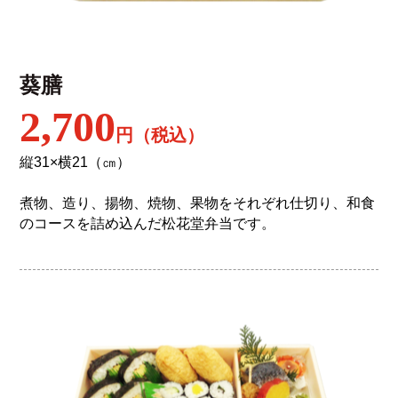
葵膳
2,700
円（税込）
縦31×横21（㎝）
煮物、造り、揚物、焼物、果物をそれぞれ仕切り、和食
のコースを詰め込んだ松花堂弁当です。