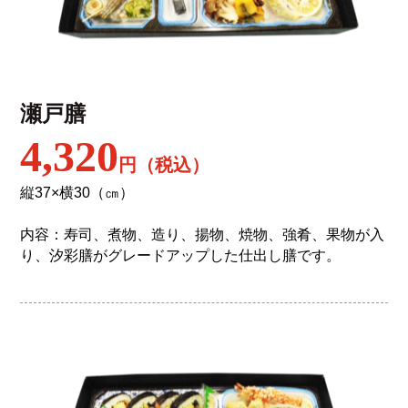
瀬戸膳
4,320
円（税込）
縦37×横30（㎝）
内容：寿司、煮物、造り、揚物、焼物、強肴、果物が入
り、汐彩膳がグレードアップした仕出し膳です。