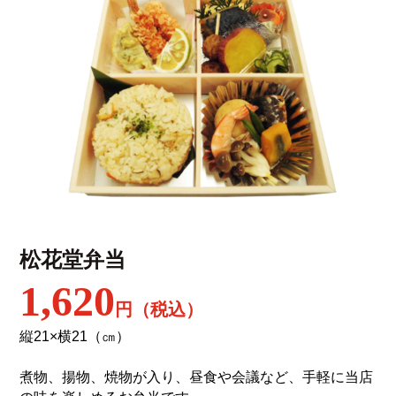
松花堂弁当
1,620
円（税込）
縦21×横21（㎝）
煮物、揚物、焼物が入り、昼食や会議など、手軽に当店