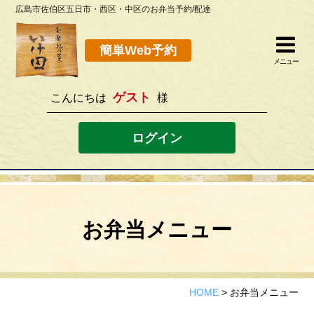
広島市佐伯区五日市・西区・中区のお弁当予約/配達
簡単Web予約
閉じる
簡単Web予約
メニュー
ゲスト
こんにちは
様
082-923-8298
[営業時間]10：30~19：00 [定休日]水曜
ログイン
ホーム
お弁当メニュー
お弁当メニュー
このサイトの使い方
店舗案内
HOME
>
お弁当メニュー