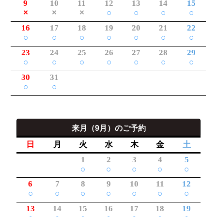
9
10
11
12
13
14
15
×
×
×
○
○
○
○
16
17
18
19
20
21
22
○
○
○
○
○
○
○
23
24
25
26
27
28
29
○
○
○
○
○
○
○
30
31
○
○
来月（9月）のご予約
日
月
火
水
木
金
土
1
2
3
4
5
○
○
○
○
○
6
7
8
9
10
11
12
○
○
○
○
○
○
○
13
14
15
16
17
18
19