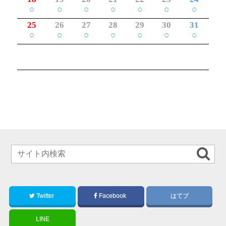
○
○
○
○
○
○
○
25
26
27
28
29
30
31
○
○
○
○
○
○
○
Twitter
Facebook
はてブ
LINE