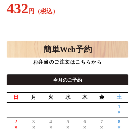
432
円（税込）
簡単
Web予約
お弁当のご注文はこちらから
今月のご予約
日
月
火
水
木
金
土
1
×
2
3
4
5
6
7
8
×
×
×
×
×
×
×