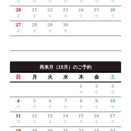
○
○
○
○
○
○
○
20
21
22
23
24
25
26
○
○
○
○
○
○
○
27
28
29
30
○
○
○
○
再来月（10月）のご予約
日
月
火
水
木
金
土
1
2
3
○
○
○
4
5
6
7
8
9
10
○
○
○
○
○
○
○
11
12
13
14
15
16
17
○
○
○
○
○
○
○
18
19
20
21
22
23
24