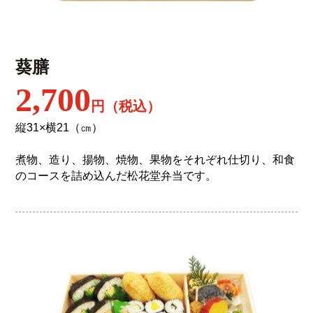
葵膳
2,700
円（税込）
縦31×横21（㎝）
煮物、造り、揚物、焼物、果物をそれぞれ仕切り、和食
のコースを詰め込んだ松花堂弁当です。