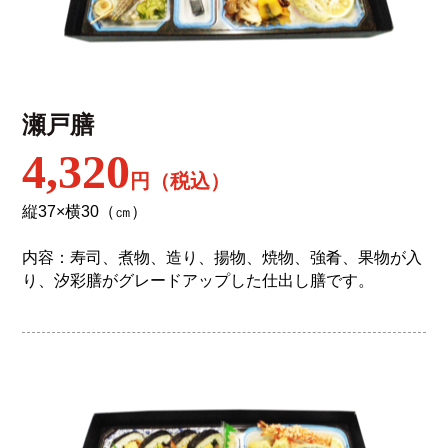
瀬戸膳
4,320
円（税込）
縦37×横30（㎝）
内容：寿司、煮物、造り、揚物、焼物、強肴、果物が入
り、汐彩膳がグレードアップした仕出し膳です。