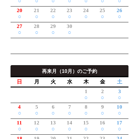
○
○
○
○
○
○
○
20
21
22
23
24
25
26
○
○
○
○
○
○
○
27
28
29
30
○
○
○
○
再来月（10月）のご予約
日
月
火
水
木
金
土
1
2
3
○
○
○
4
5
6
7
8
9
10
○
○
○
○
○
○
○
11
12
13
14
15
16
17
○
○
○
○
○
○
○
18
19
20
21
22
23
24