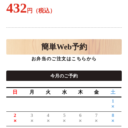
432
円（税込）
簡単
Web予約
お弁当のご注文はこちらから
今月のご予約
日
月
火
水
木
金
土
1
×
2
3
4
5
6
7
8
×
×
×
×
×
×
×