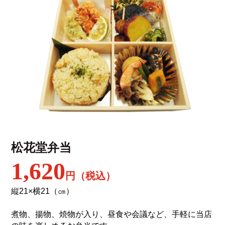
松花堂弁当
1,620
円（税込）
縦21×横21（㎝）
煮物、揚物、焼物が入り、昼食や会議など、手軽に当店