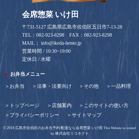
会席惣菜 いけ田
〒731-5127 広島県広島市佐伯区五日市7-13-28
TEL：
082-923-8298
FAX：082-923-8298
MAIL：
info@ikeda-bento.jp
営業時間 / 10:30~19:00
定休日 / 水曜
お弁当メニュー
お弁当
法事・法要向け
その他
一品料理
トップページ
店舗案内
このサイトの使い方
プライバシーポリシー
サイトマップ
©
2018
広島市佐伯区のお弁当予約/配達なら会席惣菜 いけ田
This Website is created
株式会社リコネクト
by