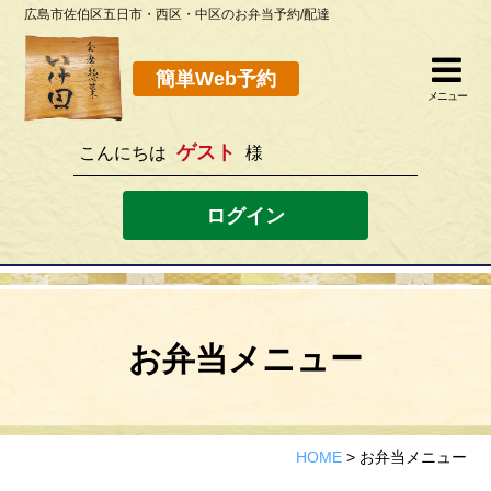
広島市佐伯区五日市・西区・中区のお弁当予約/配達
簡単Web予約
閉じる
簡単Web予約
メニュー
ゲスト
こんにちは
様
082-923-8298
[営業時間]10：30~19：00 [定休日]水曜
ログイン
ホーム
お弁当メニュー
お弁当メニュー
このサイトの使い方
店舗案内
HOME
>
お弁当メニュー