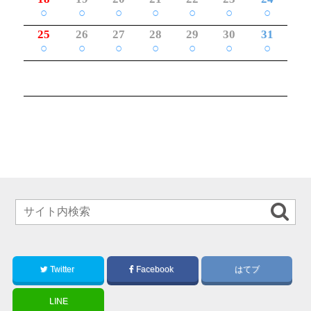
○
○
○
○
○
○
○
25
26
27
28
29
30
31
○
○
○
○
○
○
○
Twitter
Facebook
はてブ
LINE