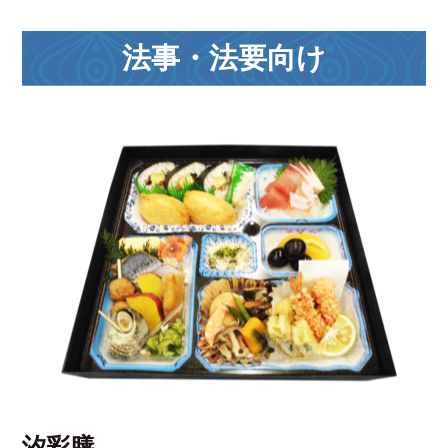
法事・法要向け
汐彩膳