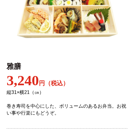
雅膳
3,240
円（税込）
縦31×横21（㎝）
巻き寿司を中心にした、ボリュームのあるお弁当。お祝
い事や行楽にもどうぞ。