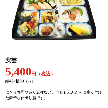
安芸
5,400
円（税込）
縦42×横30（㎝）
にぎり寿司や造り五種など、内容もふんだんに盛り付け
た豪華な仕出し膳です。