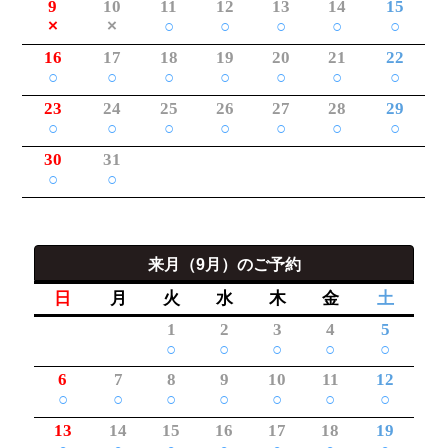
9
10
11
12
13
14
15
×
×
○
○
○
○
○
16
17
18
19
20
21
22
○
○
○
○
○
○
○
23
24
25
26
27
28
29
○
○
○
○
○
○
○
30
31
○
○
来月（9月）のご予約
日
月
火
水
木
金
土
1
2
3
4
5
○
○
○
○
○
6
7
8
9
10
11
12
○
○
○
○
○
○
○
13
14
15
16
17
18
19