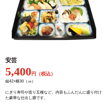
安芸
5,400
円（税込）
縦42×横30（㎝）
にぎり寿司や造り五種など、内容もふんだんに盛り付け
た豪華な仕出し膳です。