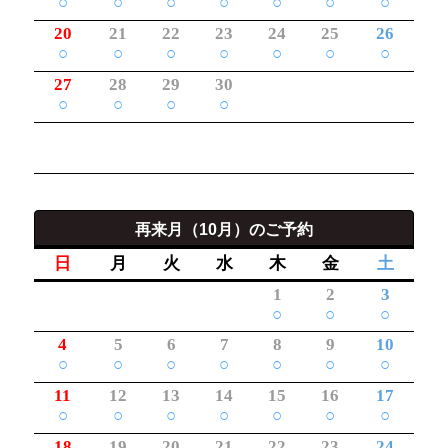
○
○
○
○
○
○
○
20
21
22
23
24
25
26
○
○
○
○
○
○
○
27
28
29
30
○
○
○
○
再来月（10月）のご予約
日
月
火
水
木
金
土
1
2
3
○
○
○
4
5
6
7
8
9
10
○
○
○
○
○
○
○
11
12
13
14
15
16
17
○
○
○
○
○
○
○
18
19
20
21
22
23
24