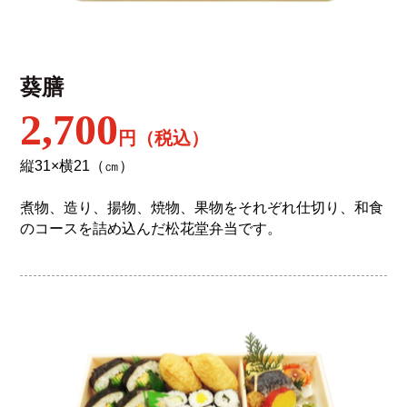
葵膳
2,700
円（税込）
縦31×横21（㎝）
煮物、造り、揚物、焼物、果物をそれぞれ仕切り、和食
のコースを詰め込んだ松花堂弁当です。