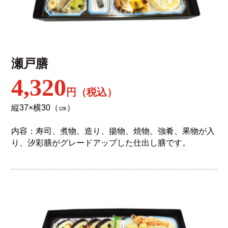
瀬戸膳
4,320
円（税込）
縦37×横30（㎝）
内容：寿司、煮物、造り、揚物、焼物、強肴、果物が入
り、汐彩膳がグレードアップした仕出し膳です。