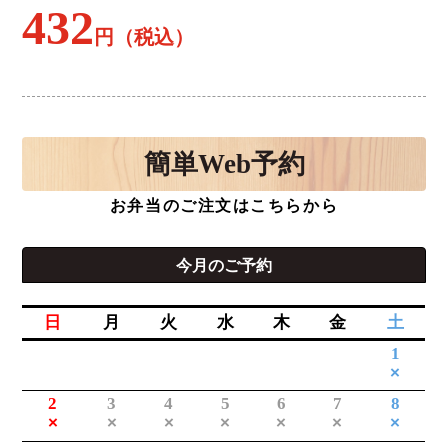
432
円（税込）
簡単
Web予約
お弁当のご注文はこちらから
今月のご予約
日
月
火
水
木
金
土
1
×
2
3
4
5
6
7
8
×
×
×
×
×
×
×