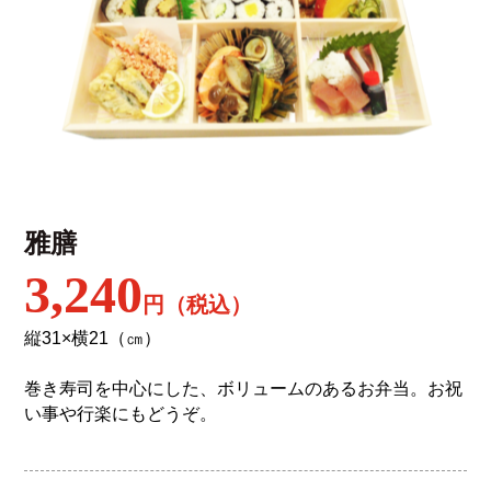
雅膳
3,240
円（税込）
縦31×横21（㎝）
巻き寿司を中心にした、ボリュームのあるお弁当。お祝
い事や行楽にもどうぞ。