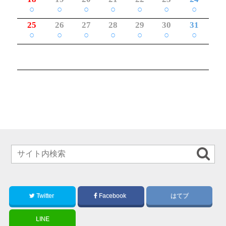
○
○
○
○
○
○
○
25
26
27
28
29
30
31
○
○
○
○
○
○
○
Twitter
Facebook
はてブ
LINE