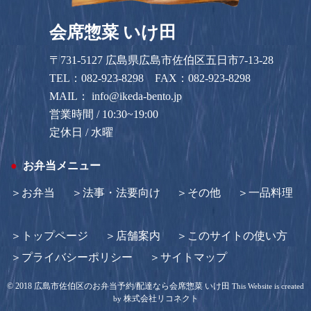
会席惣菜 いけ田
〒731-5127 広島県広島市佐伯区五日市7-13-28
TEL：
082-923-8298
FAX：082-923-8298
MAIL：
info@ikeda-bento.jp
営業時間 / 10:30~19:00
定休日 / 水曜
お弁当メニュー
お弁当
法事・法要向け
その他
一品料理
トップページ
店舗案内
このサイトの使い方
プライバシーポリシー
サイトマップ
©
2018
広島市佐伯区のお弁当予約/配達なら会席惣菜 いけ田
This Website is created
株式会社リコネクト
by