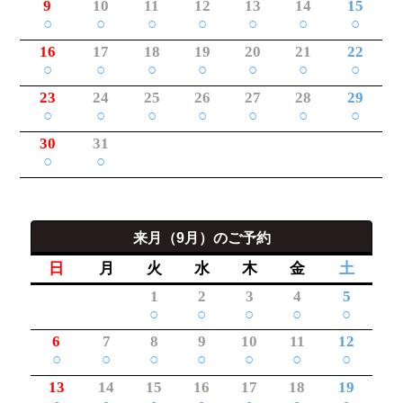
9
10
11
12
13
14
15
○
○
○
○
○
○
○
16
17
18
19
20
21
22
○
○
○
○
○
○
○
23
24
25
26
27
28
29
○
○
○
○
○
○
○
30
31
○
○
来月（9月）のご予約
日
月
火
水
木
金
土
1
2
3
4
5
○
○
○
○
○
6
7
8
9
10
11
12
○
○
○
○
○
○
○
13
14
15
16
17
18
19