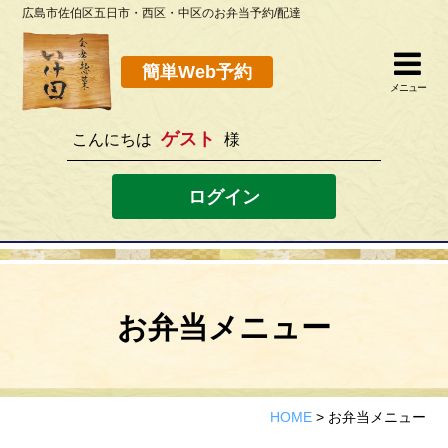
広島市佐伯区五日市・西区・中区のお弁当予約/配達
簡単Web予約
閉じる
簡単Web予約
メニュー
ゲスト
こんにちは
様
082-923-8298
[営業時間]10：30~19：00 [定休日]水曜
ログイン
ホーム
お弁当メニュー
お弁当メニュー
このサイトの使い方
店舗案内
HOME
>
お弁当メニュー