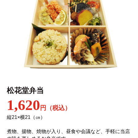
松花堂弁当
1,620
円（税込）
縦21×横21（㎝）
煮物、揚物、焼物が入り、昼食や会議など、手軽に当店