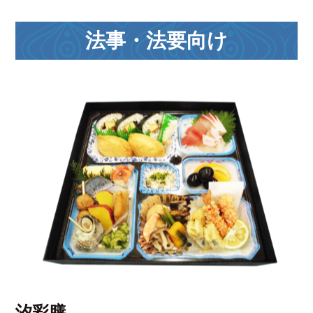
法事・法要向け
汐彩膳