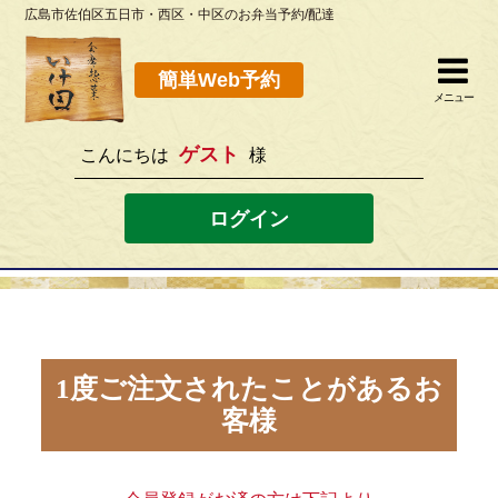
広島市佐伯区五日市・西区・中区のお弁当予約/配達
簡単Web予約
閉じる
簡単Web予約
メニュー
ゲスト
こんにちは
様
082-923-8298
[営業時間]10：30~19：00 [定休日]水曜
ログイン
ホーム
お弁当メニュー
このサイトの使い方
1度ご注文されたことがあるお
客様
店舗案内