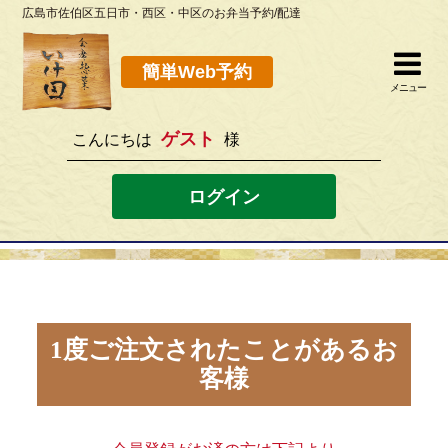
広島市佐伯区五日市・西区・中区のお弁当予約/配達
簡単Web予約
閉じる
簡単Web予約
メニュー
ゲスト
こんにちは
様
082-923-8298
[営業時間]10：30~19：00 [定休日]水曜
ログイン
ホーム
お弁当メニュー
このサイトの使い方
1度ご注文されたことがあるお
客様
店舗案内