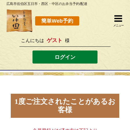
広島市佐伯区五日市・西区・中区のお弁当予約/配達
簡単Web予約
閉じる
簡単Web予約
メニュー
ゲスト
こんにちは
様
082-923-8298
[営業時間]10：30~19：00 [定休日]水曜
ログイン
ホーム
お弁当メニュー
このサイトの使い方
1度ご注文されたことがあるお
客様
店舗案内