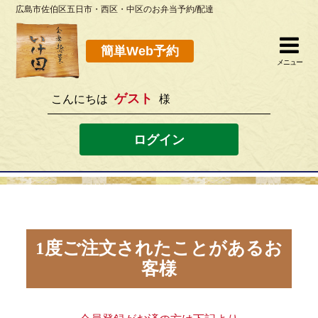
広島市佐伯区五日市・西区・中区のお弁当予約/配達
簡単Web予約
閉じる
簡単Web予約
メニュー
ゲスト
こんにちは
様
082-923-8298
[営業時間]10：30~19：00 [定休日]水曜
ログイン
ホーム
お弁当メニュー
このサイトの使い方
1度ご注文されたことがあるお
客様
店舗案内