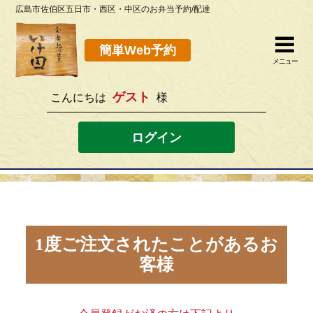
広島市佐伯区五日市・西区・中区のお弁当予約/配達
簡単Web予約
閉じる
簡単Web予約
メニュー
ゲスト
こんにちは
様
082-923-8298
[営業時間]10：30~19：00 [定休日]水曜
ログイン
ホーム
お弁当メニュー
このサイトの使い方
1度ご注文されたことがあるお
客様
店舗案内