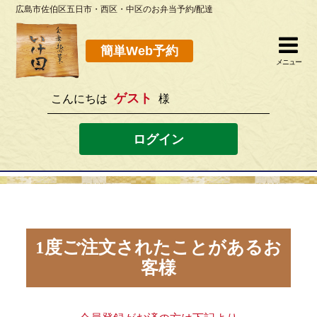
広島市佐伯区五日市・西区・中区のお弁当予約/配達
簡単Web予約
閉じる
簡単Web予約
メニュー
ゲスト
こんにちは
様
082-923-8298
[営業時間]10：30~19：00 [定休日]水曜
ログイン
ホーム
お弁当メニュー
このサイトの使い方
1度ご注文されたことがあるお
客様
店舗案内