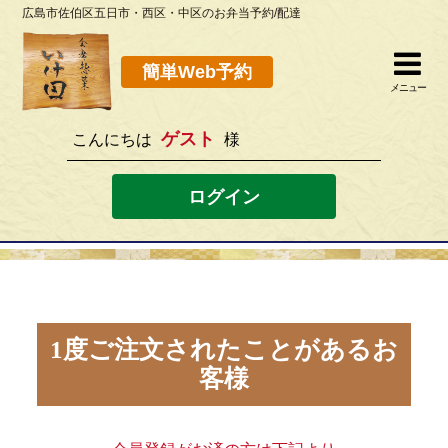
広島市佐伯区五日市・西区・中区のお弁当予約/配達
簡単Web予約
閉じる
簡単Web予約
メニュー
ゲスト
こんにちは
様
082-923-8298
[営業時間]10：30~19：00 [定休日]水曜
ログイン
ホーム
お弁当メニュー
このサイトの使い方
1度ご注文されたことがあるお
客様
店舗案内