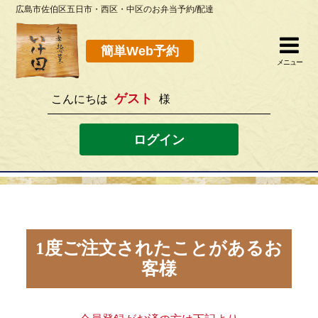
広島市佐伯区五日市・西区・中区のお弁当予約/配達
簡単Web予約
閉じる
簡単Web予約
メニュー
ゲスト
こんにちは
様
082-923-8298
[営業時間]10：30~19：00 [定休日]水曜
ログイン
ホーム
お弁当メニュー
このサイトの使い方
1度ご注文されたことがあるお
客様
店舗案内