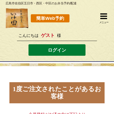
広島市佐伯区五日市・西区・中区のお弁当予約/配達
簡単Web予約
閉じる
簡単Web予約
メニュー
ゲスト
こんにちは
様
082-923-8298
[営業時間]10：30~19：00 [定休日]水曜
ログイン
ホーム
お弁当メニュー
このサイトの使い方
1度ご注文されたことがあるお
客様
店舗案内