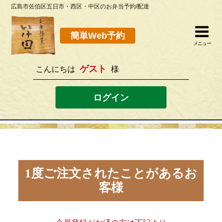
広島市佐伯区五日市・西区・中区のお弁当予約/配達
簡単Web予約
閉じる
簡単Web予約
メニュー
ゲスト
こんにちは
様
082-923-8298
[営業時間]10：30~19：00 [定休日]水曜
ログイン
ホーム
お弁当メニュー
このサイトの使い方
1度ご注文されたことがあるお
客様
店舗案内