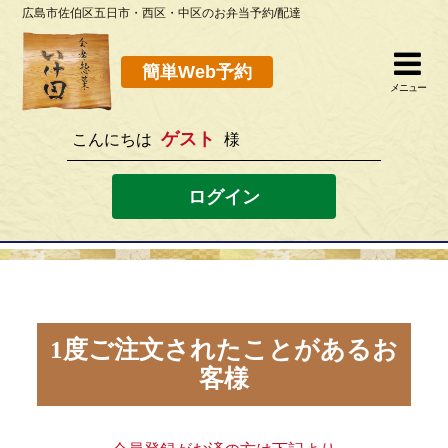
広島市佐伯区五日市・西区・中区のお弁当予約/配達
簡単Web予約
閉じる
簡単Web予約
メニュー
ゲスト
こんにちは
様
082-923-8298
[営業時間]10：30~19：00 [定休日]水曜
ログイン
ホーム
お弁当メニュー
このサイトの使い方
1度ご注文されたことがあるお
客様
店舗案内