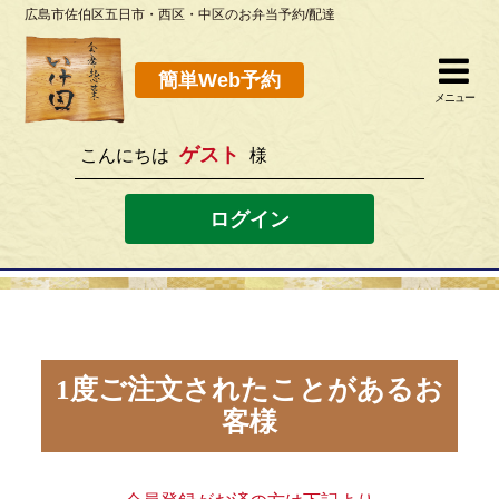
広島市佐伯区五日市・西区・中区のお弁当予約/配達
簡単Web予約
閉じる
簡単Web予約
メニュー
ゲスト
こんにちは
様
082-923-8298
[営業時間]10：30~19：00 [定休日]水曜
ログイン
ホーム
お弁当メニュー
このサイトの使い方
1度ご注文されたことがあるお
客様
店舗案内