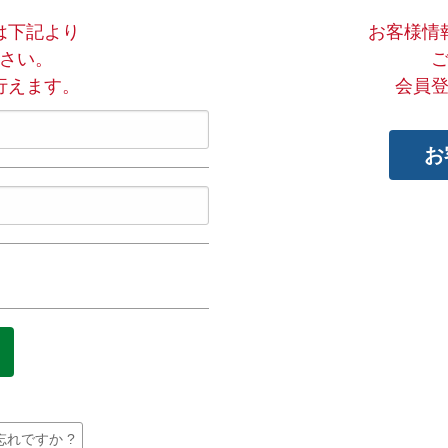
は下記より
お客様情
さい。
行えます。
会員
お
れですか ?