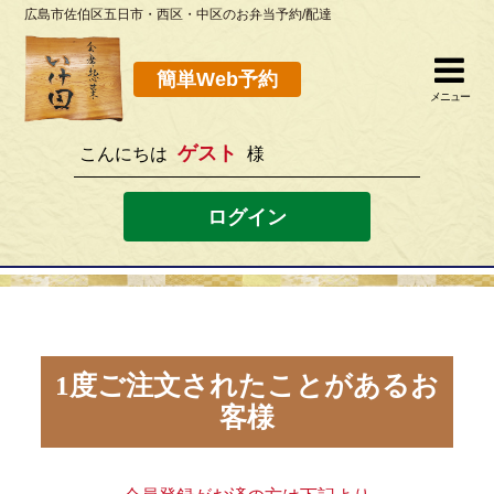
広島市佐伯区五日市・西区・中区のお弁当予約/配達
簡単Web予約
閉じる
簡単Web予約
メニュー
ゲスト
こんにちは
様
082-923-8298
[営業時間]10：30~19：00 [定休日]水曜
ログイン
ホーム
お弁当メニュー
このサイトの使い方
1度ご注文されたことがあるお
客様
店舗案内