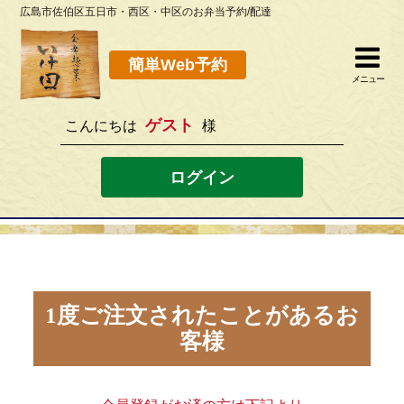
広島市佐伯区五日市・西区・中区のお弁当予約/配達
簡単Web予約
閉じる
簡単Web予約
メニュー
ゲスト
こんにちは
様
082-923-8298
[営業時間]10：30~19：00 [定休日]水曜
ログイン
ホーム
お弁当メニュー
このサイトの使い方
1度ご注文されたことがあるお
客様
店舗案内