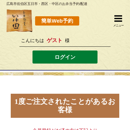
広島市佐伯区五日市・西区・中区のお弁当予約/配達
簡単Web予約
閉じる
簡単Web予約
メニュー
ゲスト
こんにちは
様
082-923-8298
[営業時間]10：30~19：00 [定休日]水曜
ログイン
ホーム
お弁当メニュー
このサイトの使い方
1度ご注文されたことがあるお
客様
店舗案内