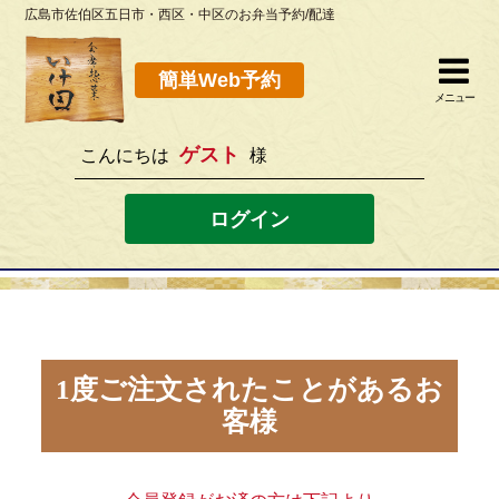
広島市佐伯区五日市・西区・中区のお弁当予約/配達
簡単Web予約
閉じる
簡単Web予約
メニュー
ゲスト
こんにちは
様
082-923-8298
[営業時間]10：30~19：00 [定休日]水曜
ログイン
ホーム
お弁当メニュー
このサイトの使い方
1度ご注文されたことがあるお
客様
店舗案内