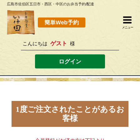
広島市佐伯区五日市・西区・中区のお弁当予約/配達
簡単Web予約
閉じる
簡単Web予約
メニュー
ゲスト
こんにちは
様
082-923-8298
[営業時間]10：30~19：00 [定休日]水曜
ログイン
ホーム
お弁当メニュー
このサイトの使い方
1度ご注文されたことがあるお
客様
店舗案内