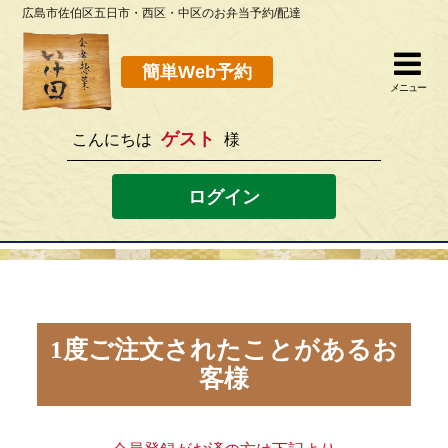
広島市佐伯区五日市・西区・中区のお弁当予約/配達
簡単Web予約
閉じる
簡単Web予約
メニュー
ゲスト
こんにちは
様
082-923-8298
[営業時間]10：30~19：00 [定休日]水曜
ログイン
ホーム
お弁当メニュー
このサイトの使い方
1度ご注文されたことがあるお
客様
店舗案内